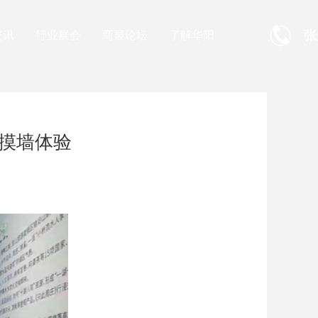
张
资讯
行业展会
商显论坛
了解华阳
摸墙体验