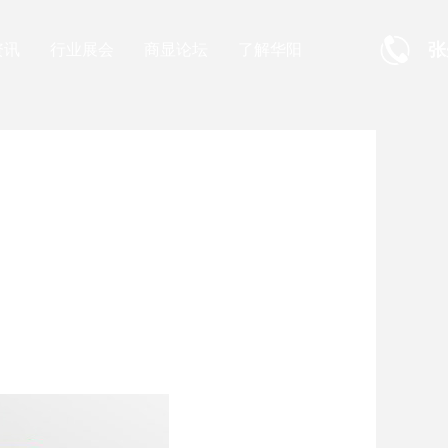
张
资讯
行业展会
商显论坛
了解华阳