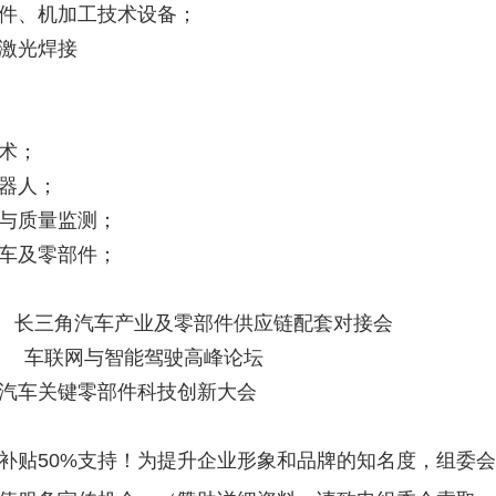
件、机加工技术设备；
激光焊接
术；
机器人；
量与质量监测；
车及零部件；
 长三角汽车产业及零部件供应链配套对接会
 车联网与智能驾驶高峰论坛
车关键零部件科技创新大会
补贴50%支持！为提升企业形象和品牌的知名度，组委