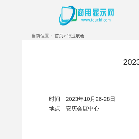
当前位置：
首页
>
行业展会
20
时间：2023年10月26-28日
地点：安庆会展中心