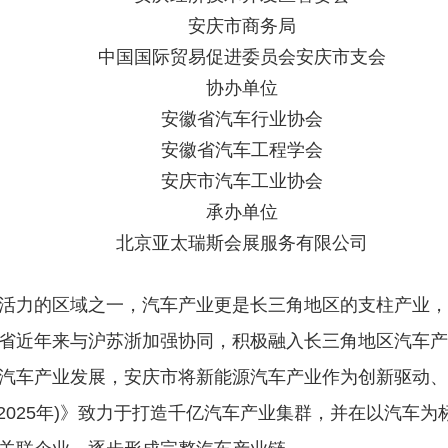
安庆市商务局
中国国际贸易促进委员会安庆市支会
协办单位
安徽省汽⻋行业协会
安徽省汽⻋⼯程学会
安庆市汽⻋⼯业协会
承办单位
北京亚太瑞斯会展服务有限公司
活力的区域之一，汽车产业更是长三角地区的支柱产业，
省近年来与沪苏浙加强协同，积极融入长三角地区汽车产
汽车产业发展，安庆市将新能源汽车产业作为创新驱动、
-2025年)》致力于打造千亿汽车产业集群，并在以汽车