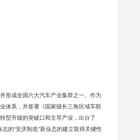
并形成全国六大汽车产业集群之一。作为
业体系，并签署《国家级长三角区域车联
转型升级的突破口和主导产业，出台了
为标志的“安庆制造”新业态的建立取得关键性