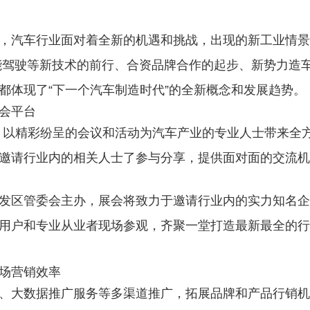
，汽车行业面对着全新的机遇和挑战，出现的新工业情景
能驾驶等新技术的前行、合资品牌合作的起步、新势力造
都体现了“下一个汽车制造时代”的全新概念和发展趋势。
会平台
开展，以精彩纷呈的会议和活动为汽车产业的专业人士带来
邀请行业内的相关人士了参与分享，提供面对面的交流机
发区管委会主办，展会将致力于邀请行业内的实力知名企
用户和专业从业者现场参观，齐聚一堂打造最新最全的行
场营销效率
、大数据推广服务等多渠道推广，拓展品牌和产品行销机