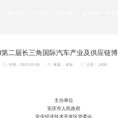
网站首页
互动软件
硬件设备
项目案例
商显
23第二届长三角国际汽车产业及供应链
时间：2023-03-09
来源： 未知
点击： 2408
主办单位
安庆市人民政府
安庆经济技术开发区管委会