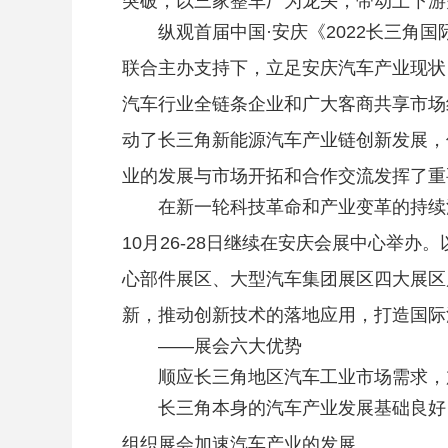
突破，以三家整车厂为龙头，带动上下游
纵观首届中国·安庆《2022长三
联合主办支持下，立足安庆汽车产业现状
汽车行业全链条企业和广大客商共享市场
动了长三角新能源汽车产业链创新发展，
业的发展与市场开拓和合作交流发挥了重
在新一轮科技革命和产业变革的持续深
10月26-28日继续在安庆会展中心举
心部件展区、大型汽车集团展区四大展区
新，推动创新技术的落地应用，打造国际
——展会六大优势
顺应长三角地区汽车工业市场需求，
长三角本身的汽车产业发展基础良好
组织展会加速汽车产业的发展。