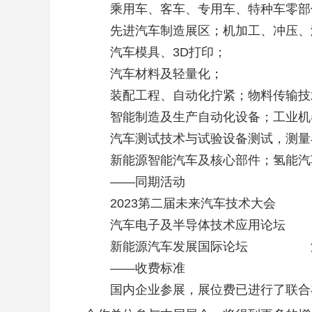
乘用车、客车、专用车、特种车零部
先进汽车制造展区；机加工、冲压、
汽车模具、3D打印；
汽车材料及轻量化；
装配工程、自动化拧紧；物料传输技
智能制造及生产自动化设备；工业
汽车测试技术与试验设备测试，测
新能源智能汽车及核心部件；氢能汽
——同期活动
2023第二届未来汽车技术大会
汽车电子及半导体技术应用论坛
新能源汽车发展国际论坛 汽
——收费标准
国内企业参展，展位费已进行了联合