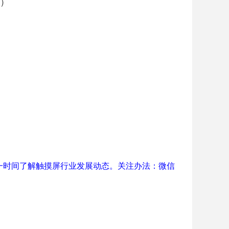
）
一时间了解触摸屏行业发展动态。关注办法：微信