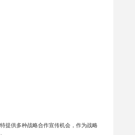
会特提供多种战略合作宣传机会，作为战略