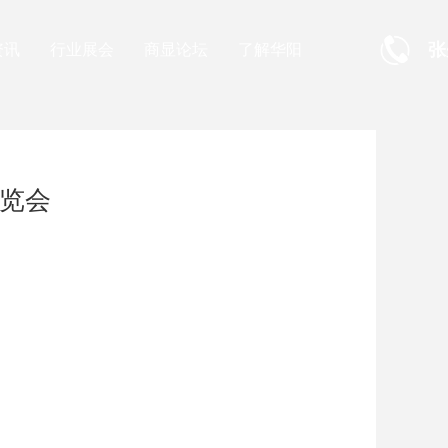
张
资讯
行业展会
商显论坛
了解华阳
博览会